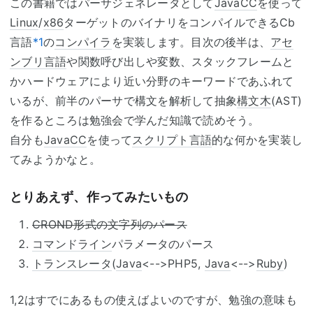
この書籍ではパーサジェネレータとして
JavaCC
を使って
Linux
/
x86
ターゲットのバイナリをコンパイルできるCb
言語
*1
の
コンパイラ
を実装します。目次の後半は、
アセ
ンブリ言語
や関数呼び出しや変数、スタックフレームと
かハードウェアにより近い分野のキーワードであふれて
いるが、前半のパーサで構文を解析して抽象
構文木
(AST)
を作るところは勉強会で学んだ知識で読めそう。
自分も
JavaCC
を使って
スクリプト言語
的な何かを実装し
てみようかなと。
とりあえず、作ってみたいもの
CROND形式の文字列のパース
コマンドライン
パラメータのパース
トランスレータ
(
Java
<-->PHP5,
Java
<-->
Ruby
)
1,2はすでにあるもの使えばよいのですが、勉強の意味も