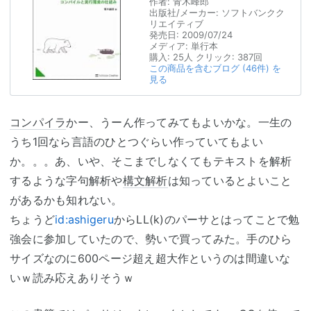
作者:
青木峰郎
出版社/メーカー:
ソフトバンクク
リエイティブ
発売日:
2009/07/24
メディア:
単行本
購入
: 25人
クリック
: 387回
この商品を含むブログ (46件) を
見る
コンパイラ
かー、うーん作ってみてもよいかな。一生の
うち1回なら言語のひとつぐらい作っていてもよい
か。。。あ、いや、そこまでしなくてもテキストを解析
するような字句解析や
構文解析
は知っているとよいこと
があるかも知れない。
ちょうど
id:ashigeru
からLL(k)のパーサとはってことで勉
強会に参加していたので、勢いで買ってみた。手のひら
サイズなのに600ページ超え超大作というのは間違いな
いｗ読み応えありそうｗ