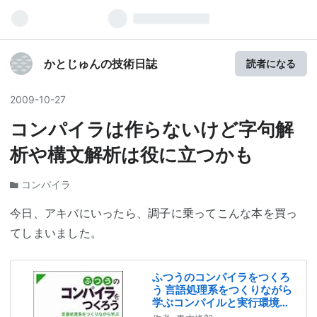
かとじゅんの技術日誌
読者になる
2009
-
10
-
27
コンパイラは作らないけど字句解
析や構文解析は役に立つかも
コンパイラ
今日、アキバにいったら、調子に乗ってこんな本を買っ
てしまいました。
ふつうのコンパイラをつくろ
う 言語処理系をつくりながら
学ぶコンパイルと実行環境の
仕組み